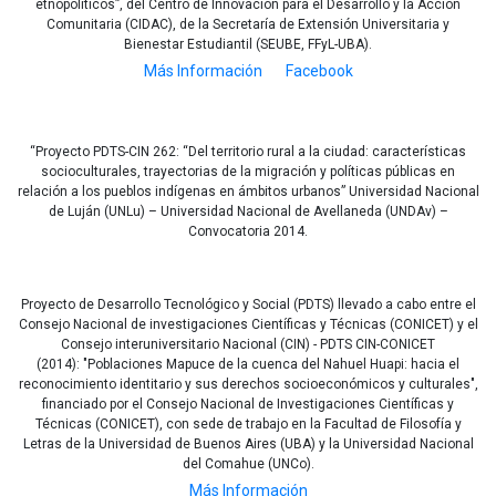
etnopolíticos”, del Centro de Innovación para el Desarrollo y la Acción
Comunitaria (CIDAC), de la Secretaría de Extensión Universitaria y
Bienestar Estudiantil (SEUBE, FFyL-UBA).
Más Información
Facebook
“Proyecto PDTS-CIN 262: “Del territorio rural a la ciudad: características
socioculturales, trayectorias de la migración y políticas públicas en
relación a los pueblos indígenas en ámbitos urbanos” Universidad Nacional
de Luján (UNLu) – Universidad Nacional de Avellaneda (UNDAv) –
Convocatoria 2014.
Proyecto de Desarrollo Tecnológico y Social (PDTS) llevado a cabo entre el
Consejo Nacional de investigaciones Científicas y Técnicas (CONICET) y el
Consejo interuniversitario Nacional (CIN) - PDTS CIN-CONICET
(2014): "Poblaciones Mapuce de la cuenca del Nahuel Huapi: hacia el
reconocimiento identitario y sus derechos socioeconómicos y culturales",
financiado por el Consejo Nacional de Investigaciones Científicas y
Técnicas (CONICET), con sede de trabajo en la Facultad de Filosofía y
Letras de la Universidad de Buenos Aires (UBA) y la Universidad Nacional
del Comahue (UNCo).
Más Información